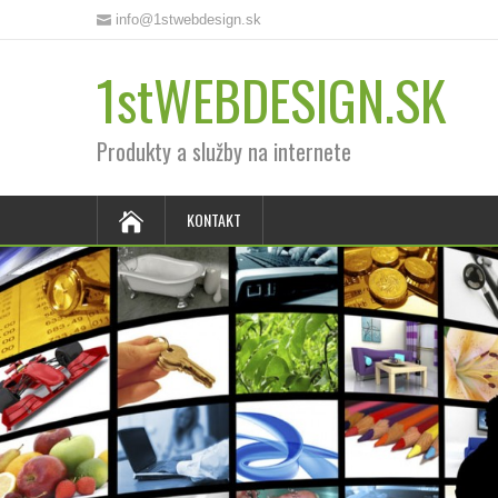
info@1stwebdesign.sk
1stWEBDESIGN.SK
Produkty a služby na internete
KONTAKT