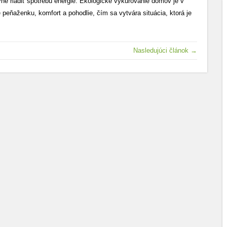
ne riadiť spotrebu energie. Ekologické vykurovanie domov je v
e peňaženku, komfort a pohodlie, čím sa vytvára situácia, ktorá je
Nasledujúci článok →