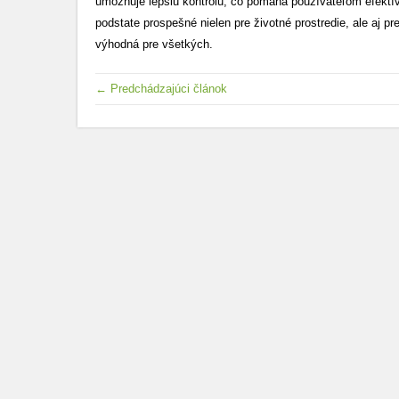
umožňuje lepšiu kontrolu, čo pomáha používateľom efektív
podstate prospešné nielen pre životné prostredie, ale aj pr
výhodná pre všetkých.
← Predchádzajúci článok