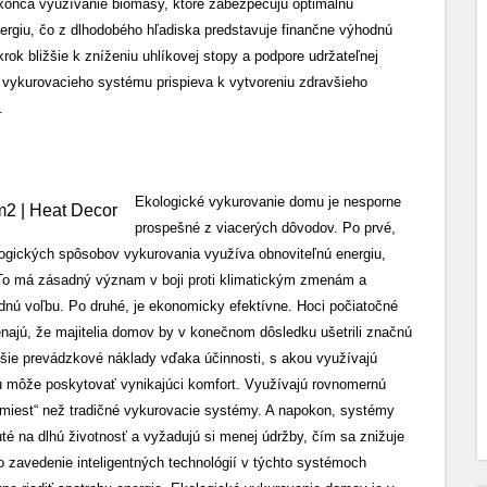
dokonca využívanie biomasy, ktoré zabezpečujú optimálnu
nergiu, čo z dlhodobého hľadiska predstavuje finančne výhodnú
k bližšie k zníženiu uhlíkovej stopy a podpore udržateľnej
 vykurovacieho systému prispieva k vytvoreniu zdravšieho
.
Ekologické vykurovanie domu je nesporne
prospešné z viacerých dôvodov. Po prvé,
ogických spôsobov vykurovania využíva obnoviteľnú energiu,
. To má zásadný význam v boji proti klimatickým zmenám a
dnú voľbu. Po druhé, je ekonomicky efektívne. Hoci počiatočné
ajú, že majitelia domov by v konečnom dôsledku ušetrili značnú
ie prevádzkové náklady vďaka účinnosti, s akou využívajú
mu môže poskytovať vynikajúci komfort. Využívajú rovnomernú
ch miest“ než tradičné vykurovacie systémy. A napokon, systémy
é na dlhú životnosť a vyžadujú si menej údržby, čím sa znižuje
 zavedenie inteligentných technológií v týchto systémoch