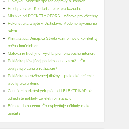
E-bicykel: Moderný spôsob dopravy aj zábavy
Predaj víriviek: Komfort a relax pre každého
Minibike od ROCKETMOTORS – zábava pro všechny
Rekonštrukcia bytu v Bratislave: Moderné bývanie na
mieru
Klimatizácia Dunajská Streda vám prinesie komfort aj
počas horúcich dní
Maľovanie kuchyne: Rýchla premena vášho interiéru
Pokládka plávajúcej podlahy cena za m2 – Čo
ovplyvňuje cenu a realizáciu?
Pokládka zatrávňovacej dlažby – praktické riešenie
plochy okolo domu
Cenník elektrikárskych prác od I-ELEKTRIKAR.sk –
odhadnite náklady za elektroinštaláciu
Búranie domu cena: Čo ovplyvňuje náklady a ako
ušetriť?