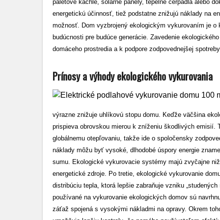
paletové kachle, solárne panely, tepelné čerpadlá alebo 
energetickú účinnosť, tiež podstatne znižujú náklady na e
možnosť. Dom vyzbrojený ekologickým vykurovaním je o kro
budúcnosti pre budúce generácie. Zavedenie ekologického
domáceho prostredia a k podpore zodpovednejšej spotreby
Prínosy a výhody ekologického vykurovania
výrazne znižuje uhlíkovú stopu domu. Keďže väčšina ekol
prispieva obrovskou mierou k zníženiu škodlivých emisií
globálnemu otepľovaniu, takže ide o spoločensky zodpove
náklady môžu byť vysoké, dlhodobé úspory energie znamen
sumu. Ekologické vykurovacie systémy majú zvyčajne nižš
energetické zdroje. Po tretie, ekologické vykurovanie do
distribúciu tepla, ktorá lepšie zabraňuje vzniku „studený
používané na vykurovanie ekologických domov sú navrhnut
záťaž spojená s vysokými nákladmi na opravy. Okrem toho