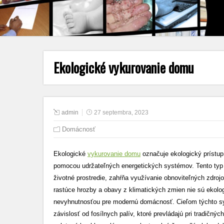
Ekologické vykurovanie domu
admin
27 septembra, 2023
Domácnosť
Ekologické
vykurovanie domu
označuje ekologický prístup 
pomocou udržateľných energetických systémov. Tento typ 
životné prostredie, zahŕňa využívanie obnoviteľných zdrojo
rastúce hrozby a obavy z klimatických zmien nie sú ekol
nevyhnutnosťou pre modernú domácnosť. Cieľom týchto sy
závislosť od fosílnych palív, ktoré prevládajú pri tradičn