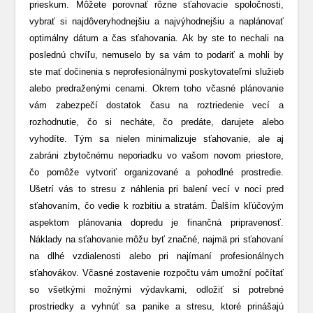
prieskum. Môžete porovnať rôzne sťahovacie spoločnosti,
vybrať si najdôveryhodnejšiu a najvýhodnejšiu a naplánovať
optimálny dátum a čas sťahovania. Ak by ste to nechali na
poslednú chvíľu, nemuselo by sa vám to podariť a mohli by
ste mať dočinenia s neprofesionálnymi poskytovateľmi služieb
alebo predraženými cenami. Okrem toho včasné plánovanie
vám zabezpečí dostatok času na roztriedenie vecí a
rozhodnutie, čo si necháte, čo predáte, darujete alebo
vyhodíte. Tým sa nielen minimalizuje sťahovanie, ale aj
zabráni zbytočnému neporiadku vo vašom novom priestore,
čo pomôže vytvoriť organizované a pohodlné prostredie.
Ušetrí vás to stresu z náhlenia pri balení vecí v noci pred
sťahovaním, čo vedie k rozbitiu a stratám. Ďalším kľúčovým
aspektom plánovania dopredu je finančná pripravenosť.
Náklady na sťahovanie môžu byť značné, najmä pri sťahovaní
na dlhé vzdialenosti alebo pri najímaní profesionálnych
sťahovákov. Včasné zostavenie rozpočtu vám umožní počítať
so všetkými možnými výdavkami, odložiť si potrebné
prostriedky a vyhnúť sa panike a stresu, ktoré prinášajú