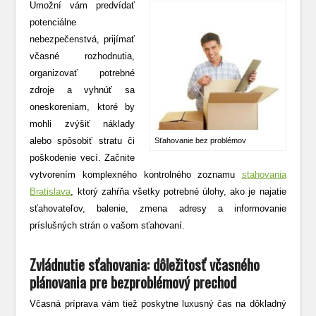
Umožní vám predvídať
potenciálne
nebezpečenstvá, prijímať
včasné rozhodnutia,
organizovať potrebné
zdroje a vyhnúť sa
oneskoreniam, ktoré by
mohli zvýšiť náklady
alebo spôsobiť stratu či
Sťahovanie bez problémov
poškodenie vecí. Začnite
vytvorením komplexného kontrolného zoznamu
stahovania
Bratislava
, ktorý zahŕňa všetky potrebné úlohy, ako je najatie
sťahovateľov, balenie, zmena adresy a informovanie
príslušných strán o vašom sťahovaní.
Zvládnutie sťahovania: dôležitosť včasného
plánovania pre bezproblémový prechod
Včasná príprava vám tiež poskytne luxusný čas na dôkladný