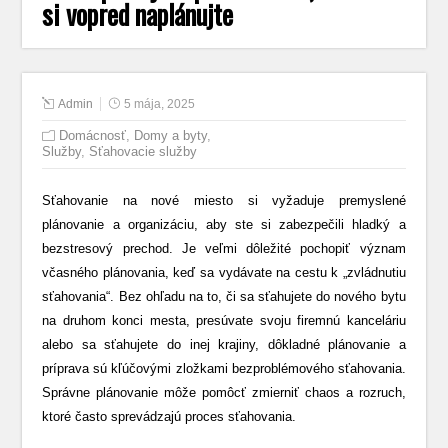
si vopred naplánujte
Admin
5 mája, 2025
Domácnosť
,
Domy a byty
,
Služby
,
Sťahovacie služby
Sťahovanie na nové miesto si vyžaduje premyslené
plánovanie a organizáciu, aby ste si zabezpečili hladký a
bezstresový prechod. Je veľmi dôležité pochopiť význam
včasného plánovania, keď sa vydávate na cestu k „zvládnutiu
sťahovania“. Bez ohľadu na to, či sa sťahujete do nového bytu
na druhom konci mesta, presúvate svoju firemnú kanceláriu
alebo sa sťahujete do inej krajiny, dôkladné plánovanie a
príprava sú kľúčovými zložkami bezproblémového sťahovania.
Správne plánovanie môže pomôcť zmierniť chaos a rozruch,
ktoré často sprevádzajú proces sťahovania.