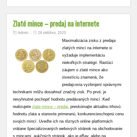
Zlaté mince – predaj na internete
Admin
28 októbra, 2025
Maximalizácia zisku z predaja
zlatých mincí na internete si
vyžaduje implementáciu
niekoľkých stratégií. Rastúci
záujem o zlaté mince ako
investíciu znamená, že
predajcovia vyzbrojení správnymi
technikami môžu dosiahnuť značný zisk. Po prvé, je
nevyhnutné pochopiť hodnotu predávaných mincí. Keď
realizujete
zlate mince – predaj
, preskúmajte aktuálnu trhovú
hodnotu zlata a stanovte primeranú, konkurencieschopnú cenu
svojich mincí. Uveďte ich na rôznych online platformách
vrátane špecializovaných webových stránok na obchodovanie
s mincami, aukčných stránok, ako je eBay, alebo na