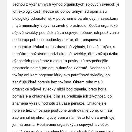
Jednou z významných výhod organických sójových sviečok je
ich ekologickosť. Keďže sú obnoviteľným zdrojom a sú
biologicky odbúrateľné, v porovnaní s parafínovými sviečkami
majú minimálny vplyv na životné prostredie. Keďže organické
sójové sviečky pochádzajú zo sójových bôbov, ich používanie
podporuje poľnohospodársky sektor, čím prispieva k
ekonomike. Pokiaľ ide o zdravotné výhody, horia čistejšie, s
menším množstvom sadzí ako iné sviečky, čím znižujú riziko
dýchacích problémov a alergií a poskytujú bezpečnejšie
prostredie najmä pre deti a domáce zvieratá. Neobsahujú
toxíny ani karcinogénne látky ako parafínové sviečky, čo
zaručuje čisté horenie bez toxínov. Okrem toho majú
organické sójové sviečky nižší bod topenia, preto horia
pomalšie a chladnejšie, čím sa predlžuje ich životnosť, čo
znamená vyššiu hodnotu za vaše peniaze. Chladnejšie
horenie tiež umožňuje postupné uvoľňovanie vône, čím sa
zabráni silnej ohromujúcej vôni a namiesto toho sa uvoľňuje
jemná aróma. Používanie organických sójových sviečok
navyše naznačuje uprednostňovanie udržateľných výrobkov;