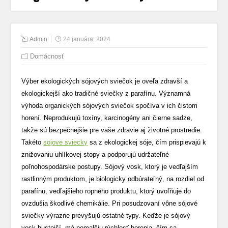
Admin
24 januára, 2024
Domácnosť
Výber ekologických sójových sviečok je oveľa zdravší a
ekologickejší ako tradičné sviečky z parafínu. Významná
výhoda organických sójových sviečok spočíva v ich čistom
horení. Neprodukujú toxíny, karcinogény ani čierne sadze,
takže sú bezpečnejšie pre vaše zdravie aj životné prostredie.
Takéto
sojove sviecky
sa z ekologickej sóje, čím prispievajú k
znižovaniu uhlíkovej stopy a podporujú udržateľné
poľnohospodárske postupy. Sójový vosk, ktorý je vedľajším
rastlinným produktom, je biologicky odbúrateľný, na rozdiel od
parafínu, vedľajšieho ropného produktu, ktorý uvoľňuje do
ovzdušia škodlivé chemikálie. Pri posudzovaní vône sójové
sviečky výrazne prevyšujú ostatné typy. Keďže je sójový
vosk hustejší, má pomalšiu rýchlosť horenia, čím sa