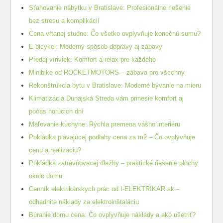
Sťahovanie nábytku v Bratislave: Profesionálne riešenie
bez stresu a komplikácií
Cena vŕtanej studne: Čo všetko ovplyvňuje konečnú sumu?
E-bicykel: Moderný spôsob dopravy aj zábavy
Predaj víriviek: Komfort a relax pre každého
Minibike od ROCKETMOTORS – zábava pro všechny
Rekonštrukcia bytu v Bratislave: Moderné bývanie na mieru
Klimatizácia Dunajská Streda vám prinesie komfort aj
počas horúcich dní
Maľovanie kuchyne: Rýchla premena vášho interiéru
Pokládka plávajúcej podlahy cena za m2 – Čo ovplyvňuje
cenu a realizáciu?
Pokládka zatrávňovacej dlažby – praktické riešenie plochy
okolo domu
Cenník elektrikárskych prác od I-ELEKTRIKAR.sk –
odhadnite náklady za elektroinštaláciu
Búranie domu cena: Čo ovplyvňuje náklady a ako ušetriť?