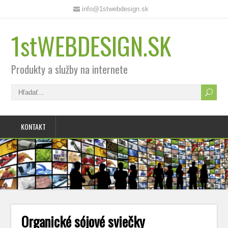
info@1stwebdesign.sk
1stWEBDESIGN.SK
Produkty a služby na internete
KONTAKT
Organické sójové sviečky