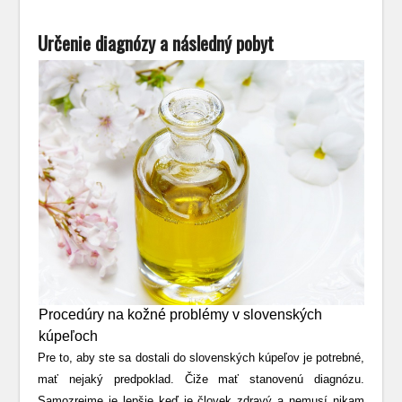
Určenie diagnózy a následný pobyt
Procedúry na kožné problémy v slovenských
kúpeľoch
Pre to, aby ste sa dostali do slovenských kúpeľov je potrebné,
mať nejaký predpoklad. Čiže mať stanovenú diagnózu.
Samozrejme je lepšie keď je človek zdravý a nemusí nikam