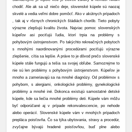
chodiť. Ale ak sa už niečo deje, slovenské kúpele sú naozaj
skvelé a vedia veľmi dobre pomôcť. Ako v akútnych prípadoch
, tak aj v rôznych chronických štádiách chorôb. Tieto pobyty
výrazne zlepšujú kvalitu života. Najviac pomoc slovenských
kúpeľov asi pociťujú ľudia, ktorí trpia na problémy s
pohybovým ústrojenstvom. Po takýchto rekreačných pobytoch
s mnohými naordinovanými procedúrami pociťujú výrazne
zlepšenie, cítia sa lepšie. A práve to je dôvod prečo slovenské
kúpele stále fungujú a tešia sa svojej obľube. Samozrejme to
nie sú len problémy s pohybovým ústrojenstvom. Kúpeľov je
mnoho a zameriavajú sa na mnohé diagnózy. Od problémov s
pohybom, s alergiami, onkologické problémy, gynekologické
problémy a mnohé iné. Dokonca existujú samostatné detské
kúpele, kde sa liečia mnohé problémy deti. Kúpele vám môžu
byť odporúčané aj v prípade rekonvalescencie, po nehode
alebo operácií. Slovenské kúpele vám v mnohých prípadoch
prepláca poisťovňa. Čo sa týka ubytovania, stravy a procedúr,
zvyčajne bývajú hradené poisťovňou, buď plne alebo