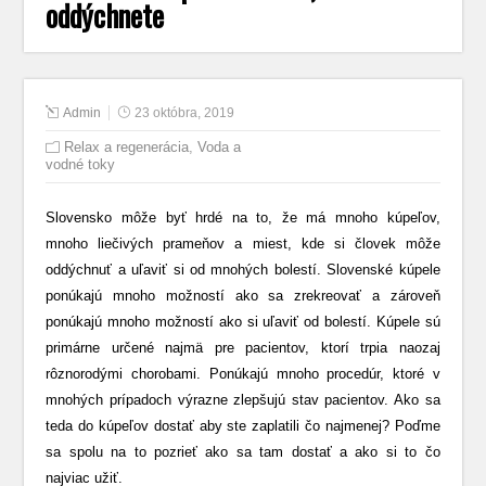
oddýchnete
Admin
23 októbra, 2019
Relax a regenerácia
,
Voda a
vodné toky
Slovensko môže byť hrdé na to, že má mnoho kúpeľov,
mnoho liečivých prameňov a miest, kde si človek môže
oddýchnuť a uľaviť si od mnohých bolestí. Slovenské kúpele
ponúkajú mnoho možností ako sa zrekreovať a zároveň
ponúkajú mnoho možností ako si uľaviť od bolestí. Kúpele sú
primárne určené najmä pre pacientov, ktorí trpia naozaj
rôznorodými chorobami. Ponúkajú mnoho procedúr, ktoré v
mnohých prípadoch výrazne zlepšujú stav pacientov. Ako sa
teda do kúpeľov dostať aby ste zaplatili čo najmenej? Poďme
sa spolu na to pozrieť ako sa tam dostať a ako si to čo
najviac užiť.