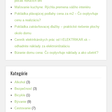
počas horúcich dní
Maľovanie kuchyne: Rýchla premena vášho interiéru
Pokládka plávajúcej podlahy cena za m2 – Čo ovplyvňuje
cenu a realizáciu?
Pokládka zatrávňovacej dlažby – praktické riešenie plochy
okolo domu
Cenník elektrikárskych prác od I-ELEKTRIKAR.sk –
odhadnite náklady za elektroinštaláciu
Búranie domu cena: Čo ovplyvňuje náklady a ako ušetriť?
Kategórie
Alkohol
(3)
Bezpečnosť
(3)
Bicykle
(1)
Bývanie
(9)
Cestovanie
(7)