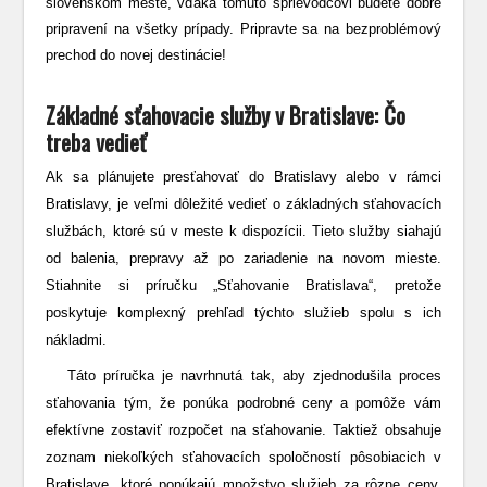
slovenskom meste, vďaka tomuto sprievodcovi budete dobre
pripravení na všetky prípady. Pripravte sa na bezproblémový
prechod do novej destinácie!
Základné sťahovacie služby v Bratislave: Čo
treba vedieť
Ak sa plánujete presťahovať do Bratislavy alebo v rámci
Bratislavy, je veľmi dôležité vedieť o základných sťahovacích
službách, ktoré sú v meste k dispozícii. Tieto služby siahajú
od balenia, prepravy až po zariadenie na novom mieste.
Stiahnite si príručku „Sťahovanie Bratislava“, pretože
poskytuje komplexný prehľad týchto služieb spolu s ich
nákladmi.
Táto príručka je navrhnutá tak, aby zjednodušila proces
sťahovania tým, že ponúka podrobné ceny a pomôže vám
efektívne zostaviť rozpočet na sťahovanie. Taktiež obsahuje
zoznam niekoľkých sťahovacích spoločností pôsobiacich v
Bratislave, ktoré ponúkajú množstvo služieb za rôzne ceny,