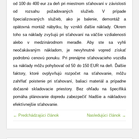
od 100 do 400 eur za deň pri miestnom sťahovaní v závislosti
od rozsahu požadovaných služieb. V prípade
špecializovaných služieb, ako je balenie, demontáž a
opätovná montáž nábytku, by vznikli ďalšie náklady. Okrem
toho sa náklady zvyšujú pri sťahovaní na väčšie vzdialenosti
alebo v medzinárodnom meradle. Aby ste sa vyhli
neočakávaným nákladom, je nevyhnutné vopred získať
podrobnú cenovú ponuku. Pri prenájme sťahovacieho vozidla
sa náklady môžu pohybovať od 50 do 150 EUR na deň. Ďalšie
faktory, ktoré ovplyvňujú rozpočet na sťahovanie, môžu
zahŕňať poistenie pri sťahovaní, baliaci materiál a prípadne
dočasné skladovacie priestory. Bez ohľadu na špecifiká
pomáha plánovanie dopredu zabezpečiť hladšie a nákladovo
efektívnejšie sťahovanie.
← Predchádzajúci článok
Nasledujúci článok →