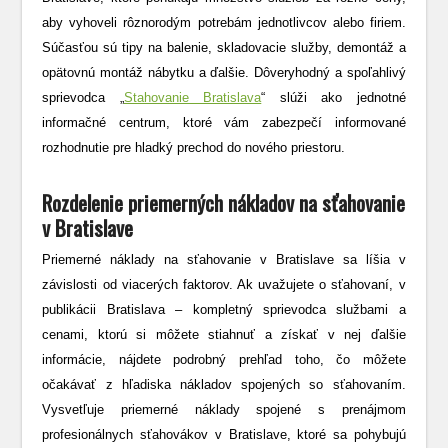
aby vyhoveli rôznorodým potrebám jednotlivcov alebo firiem.
Súčasťou sú tipy na balenie, skladovacie služby, demontáž a
opätovnú montáž nábytku a ďalšie. Dôveryhodný a spoľahlivý
sprievodca „
Stahovanie Bratislava
“ slúži ako jednotné
informačné centrum, ktoré vám zabezpečí informované
rozhodnutie pre hladký prechod do nového priestoru.
Rozdelenie priemerných nákladov na sťahovanie
v Bratislave
Priemerné náklady na sťahovanie v Bratislave sa líšia v
závislosti od viacerých faktorov. Ak uvažujete o sťahovaní, v
publikácii Bratislava – kompletný sprievodca službami a
cenami, ktorú si môžete stiahnuť a získať v nej ďalšie
informácie, nájdete podrobný prehľad toho, čo môžete
očakávať z hľadiska nákladov spojených so sťahovaním.
Vysvetľuje priemerné náklady spojené s prenájmom
profesionálnych sťahovákov v Bratislave, ktoré sa pohybujú