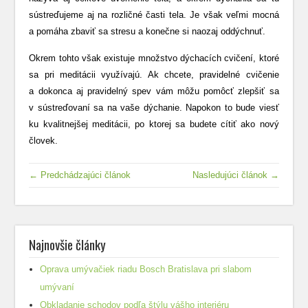
sústreďujeme aj na rozličné časti tela. Je však veľmi mocná
a pomáha zbaviť sa stresu a konečne si naozaj oddýchnuť.
Okrem tohto však existuje množstvo dýchacích cvičení, ktoré
sa pri meditácii využívajú. Ak chcete, pravidelné cvičenie
a dokonca aj pravidelný spev vám môžu pomôcť zlepšiť sa
v sústreďovaní sa na vaše dýchanie. Napokon to bude viesť
ku kvalitnejšej meditácii, po ktorej sa budete cítiť ako nový
človek.
← Predchádzajúci článok
Nasledujúci článok →
Najnovšie články
Oprava umývačiek riadu Bosch Bratislava pri slabom
umývaní
Obkladanie schodov podľa štýlu vášho interiéru