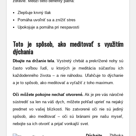
zdravie. Medzi tieto benefity patria:
Zlepšuje krvný tlak
Pomáha uvoľniť sa a znížiť stres
Upokojuje a pomáha pri nespavosti
Toto je spôsob, ako meditovať s využitím
dýchania
Dbajte na držanie tela
. Vystretý chrbát a prekrížené nohy sú
často voľbou ľudí, u ktorých je meditácia súčasťou ich
každodenného života – a nie náhodou. Uľahčuje to dýchanie
a je to spôsob, ako meditovať a vyťažiť z toho maximum.
Oči môžete pokojne nechať otvorené.
Ak je pre vás náročné
sústrediť sa len na váš dych, môžete pohľad uprieť na nejaký
predmet vo vašej blízkosti. No zatvorené oči nie sú jediný
spôsob, ako meditovať – oči sú bránami pre našu myseľ,
nebojte sa ich otvoriť a prijať vonkajší svet.
Dýchajte
. Zhlboka