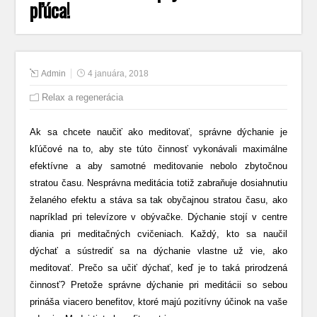
pľúca!
Admin
4 januára, 2018
Relax a regenerácia
Ak sa chcete naučiť ako meditovať, správne dýchanie je
kľúčové na to, aby ste túto činnosť vykonávali maximálne
efektívne a aby samotné meditovanie nebolo zbytočnou
stratou času. Nesprávna meditácia totiž zabraňuje dosiahnutiu
želaného efektu a stáva sa tak obyčajnou stratou času, ako
napríklad pri televízore v obývačke. Dýchanie stojí v centre
diania pri meditačných cvičeniach. Každý, kto sa naučil
dýchať a sústrediť sa na dýchanie vlastne už vie, ako
meditovať. Prečo sa učiť dýchať, keď je to taká prirodzená
činnosť? Pretože správne dýchanie pri meditácii so sebou
prináša viacero benefitov, ktoré majú pozitívny účinok na vaše