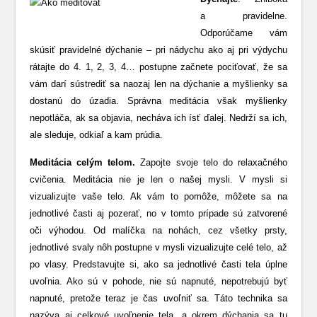
a pravidelne.
Odporúčame vám
skúsiť pravidelné dýchanie – pri nádychu ako aj pri výdychu
rátajte do 4. 1, 2, 3, 4… postupne začnete pociťovať, že sa
vám darí sústrediť sa naozaj len na dýchanie a myšlienky sa
dostanú do úzadia. Správna meditácia však myšlienky
nepotláča, ak sa objavia, necháva ich ísť ďalej. Nedrží sa ich,
ale sleduje, odkiaľ a kam prúdia.
Meditácia celým telom.
Zapojte svoje telo do relaxačného
cvičenia. Meditácia nie je len o našej mysli. V mysli si
vizualizujte vaše telo. Ak vám to pomôže, môžete sa na
jednotlivé časti aj pozerať, no v tomto prípade sú zatvorené
oči výhodou. Od malíčka na nohách, cez všetky prsty,
jednotlivé svaly nôh postupne v mysli vizualizujte celé telo, až
po vlasy. Predstavujte si, ako sa jednotlivé časti tela úplne
uvoľnia. Ako sú v pohode, nie sú napnuté, nepotrebujú byť
napnuté, pretože teraz je čas uvoľniť sa. Táto technika sa
nazýva aj celkové uvoľnenie tela, a okrem dýchania sa tu