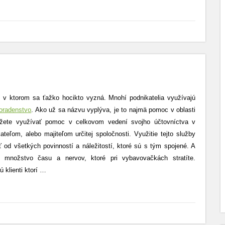
, v ktorom sa ťažko hocikto vyzná. Mnohí podnikatelia využívajú
oradenstvo
. Ako už sa názvu vyplýva, je to najmä pomoc v oblasti
ôžete využívať pomoc v celkovom vedení svojho účtovníctva v
ateľom, alebo majiteľom určitej spoločnosti. Využitie tejto služby
od všetkých povinností a náležitostí, ktoré sú s tým spojené. A
 množstvo času a nervov, ktoré pri vybavovačkách stratíte.
 klienti ktorí
…