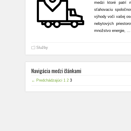
medzi ktoré patrí n
sťahovaciu spoločno
výhody voči vašej os
nebytových priestoro
množstvo energie,
…
Služby
Navigácia medzi článkami
← Predchádzajúci
1
2
3