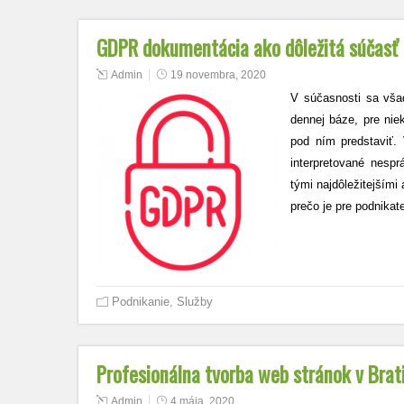
GDPR dokumentácia ako dôležitá súčasť
Admin
19 novembra, 2020
V súčasnosti sa vša
dennej báze, pre nie
pod ním predstaviť.
interpretované nes
tými najdôležitejšími
prečo je pre podnikat
Podnikanie
,
Služby
Profesionálna tvorba web stránok v Brat
Admin
4 mája, 2020