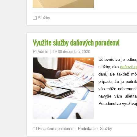
Služby
Využite služby daňových poradcov!
Admin
30 decembra, 2020
Účtovníctvo je odbor
služby, ako
daňové p
daní, ale taktiež m
prípade, že je podnik
vás môže odbremeniť 
navyše vám ušetria
Poradenstvo využívajú
Finančné spoločnosti
,
Podnikanie
,
Služby