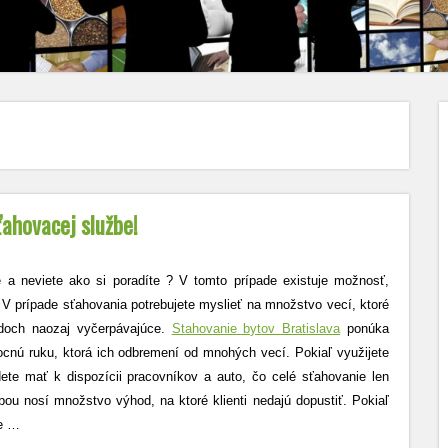
ahovacej službe!
 a neviete ako si poradíte ? V tomto prípade existuje možnosť,
! V prípade sťahovania potrebujete myslieť na množstvo vecí, ktoré
doch naozaj vyčerpávajúce.
Stahovanie bytov Bratislava
ponúka
cnú ruku, ktorá ich odbremení od mnohých vecí. Pokiaľ využijete
dete mať k dispozícii pracovníkov a auto, čo celé sťahovanie len
bou nosí množstvo výhod, na ktoré klienti nedajú dopustiť. Pokiaľ
ie
…