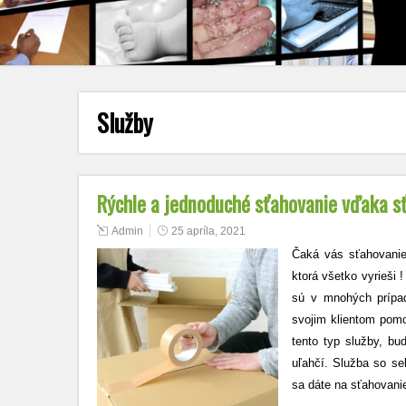
Služby
Rýchle a jednoduché sťahovanie vďaka sť
Admin
25 apríla, 2021
Čaká vás sťahovanie
ktorá všetko vyrieši 
sú v mnohých prípa
svojim klientom pomo
tento typ služby, bu
uľahčí. Služba so se
sa dáte na sťahovan