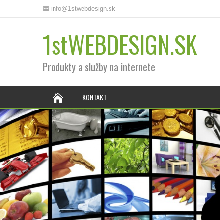
info@1stwebdesign.sk
1stWEBDESIGN.SK
Produkty a služby na internete
KONTAKT