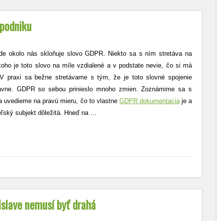
 podniku
de okolo nás skloňuje slovo GDPR. Niekto sa s ním stretáva na
koho je toto slovo na míle vzdialené a v podstate nevie, čo si má
 V praxi sa bežne stretávame s tým, že je toto slovné spojenie
právne. GDPR so sebou prinieslo mnoho zmien. Zoznámime sa s
 a uvedieme na pravú mieru, čo to vlastne
GDPR dokumentacia
je a
eľský subjekt dôležitá. Hneď na
…
islave nemusí byť drahá