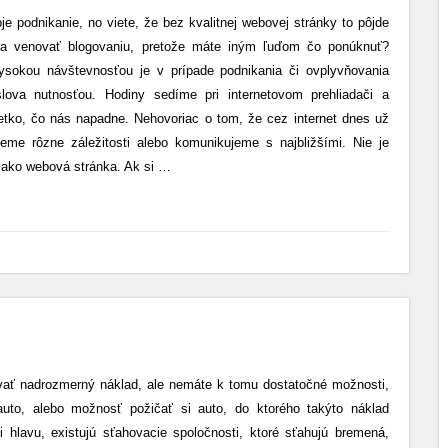
e podnikanie, no viete, že bez kvalitnej webovej stránky to pôjde
sa venovať blogovaniu, pretože máte iným ľuďom čo ponúknuť?
sokou návštevnosťou je v prípade podnikania či ovplyvňovania
lova nutnosťou. Hodiny sedíme pri internetovom prehliadači a
tko, čo nás napadne. Nehovoriac o tom, že cez internet dnes už
eme rôzne záležitosti alebo komunikujeme s najbližšími. Nie je
 ako webová stránka. Ak si
…
vať nadrozmerný náklad, ale nemáte k tomu dostatočné možnosti,
uto, alebo možnosť požičať si auto, do ktorého takýto náklad
 hlavu, existujú sťahovacie spoločnosti, ktoré sťahujú bremená,