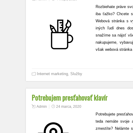
Rozbiehate práve svoj
iba ťažko? Chcete 
Webová stránka s vy
iných ľudí dnes dos
snažíme sa nájsť vše
nakupujeme, vybavuj
však webová stránka
Internet marketing
,
Služby
Potrebujem presťahovať klavír
Admin
24 marca, 2020
Potrebujete presťaho
teda nemáte svoje a
zmestíte? Nelámte si