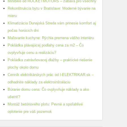
Minibike od ROCKETMOTORS – zábava pro všechny
Rekonštrukcia bytu v Bratislave: Moderné bývanie na
mieru
Klimatizácia Dunajská Streda vám prinesie komfort aj
počas horúcich dní
Maľovanie kuchyne: Rýchla premena vášho interiéru
Pokládka plávajúcej podlahy cena za m2 – Čo
ovplyvňuje cenu a realizáciu?
Pokládka zatrávňovacej dlažby – praktické riešenie
plochy okolo domu
Cenník elektrikárskych prác od I-ELEKTRIKAR.sk –
odhadnite náklady za elektroinštaláciu
Búranie domu cena: Čo ovplyvňuje náklady a ako
ušetriť?
Montáž betónového plotu: Pevné a spoľahlivé
oplotenie pre váš pozemok