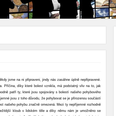
kdy jsme na ni připraveni, jindy nás zasáhne úplně nepřipravené.
a. Příčina, díky které bolest vznikla, má podstatný vliv na to, jak
zhodně patří ty, které jsou spojovány s bolestí našeho pohybového
říjemné jsou z toho důvodu, že pohybovat se je přirozenou součástí
nost našeho pohybu značně omezená. Mezi ty nepříjemné rozhodně
důležitější kloub v lidském těle a díky němu nám je umožněno se