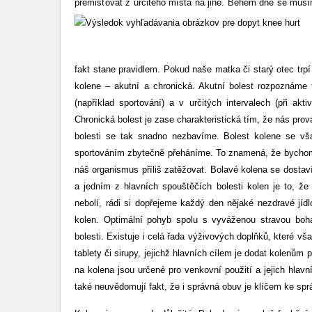
přemisťovat z určitého místa na jiné. Během dne se musím
fakt stane pravidlem. Pokud naše matka či starý otec trpí
kolene – akutní a chronická. Akutní bolest rozpoznáme t
(například sportování) a v určitých intervalech (při akt
Chronická bolest je zase charakteristická tím, že nás pro
bolesti se tak snadno nezbavíme. Bolest kolene se vša
sportováním zbytečně přeháníme. To znamená, že bychom s
náš organismus příliš zatěžovat. Bolavé kolena se dosta
a jedním z hlavních spouštěčích bolesti kolen je to, že 
nebolí, rádi si dopřejeme každý den nějaké nezdravé jíd
kolen. Optimální pohyb spolu s vyváženou stravou boh
bolesti. Existuje i celá řada výživových doplňků, které v
tablety či sirupy, jejichž hlavních cílem je dodat kolenů
na kolena jsou určené pro venkovní použití a jejich hlavní
také neuvědomují fakt, že i správná obuv je klíčem ke spr