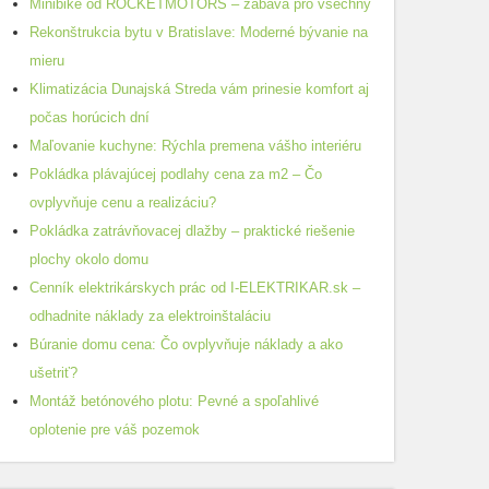
Minibike od ROCKETMOTORS – zábava pro všechny
Rekonštrukcia bytu v Bratislave: Moderné bývanie na
mieru
Klimatizácia Dunajská Streda vám prinesie komfort aj
počas horúcich dní
Maľovanie kuchyne: Rýchla premena vášho interiéru
Pokládka plávajúcej podlahy cena za m2 – Čo
ovplyvňuje cenu a realizáciu?
Pokládka zatrávňovacej dlažby – praktické riešenie
plochy okolo domu
Cenník elektrikárskych prác od I-ELEKTRIKAR.sk –
odhadnite náklady za elektroinštaláciu
Búranie domu cena: Čo ovplyvňuje náklady a ako
ušetriť?
Montáž betónového plotu: Pevné a spoľahlivé
oplotenie pre váš pozemok