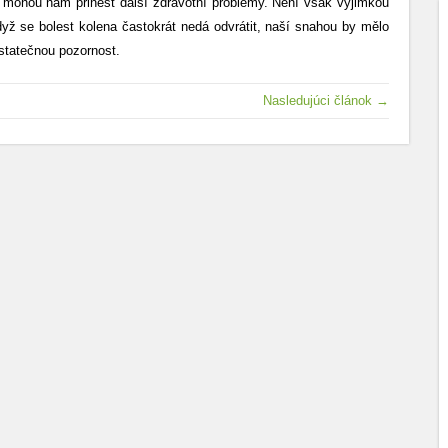
, mohou nám přinést další zdravotní problémy. Není však výjimkou
když se bolest kolena častokrát nedá odvrátit, naší snahou by mělo
ostatečnou pozornost.
Nasledujúci článok →