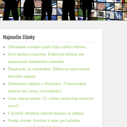
Najnovšie články
Obkladanie schodov podľa štýlu vášho interiéru
Drvič betónu a kameňa: Efektívne riešenie pre
spracovanie stavebného materiálu
Štiepkovač za malotraktor: Efektívne spracovanie
drevného odpadu
Sťahovanie nábytku v Bratislave: Profesionálne
riešenie bez stresu a komplikácií
Cena vŕtanej studne: Čo všetko ovplyvňuje konečnú
sumu?
E-bicykel: Moderný spôsob dopravy aj zábavy
Predaj víriviek: Komfort a relax pre každého