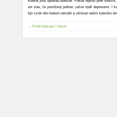
Kolena jsou opravdu důležité. Pokud nejsou plně funkční
ani stav, že postižený jedinec začne trpět depresemi. I 
být vznik této bolesti odvrátit a věnovat našim kolenům d
← Predchádzajúci článok