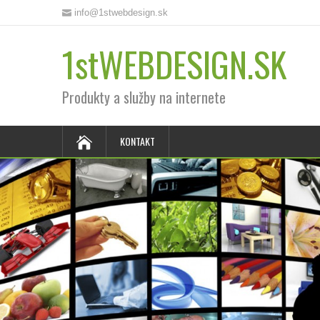
info@1stwebdesign.sk
1stWEBDESIGN.SK
Produkty a služby na internete
KONTAKT