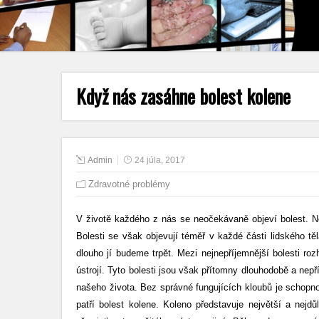
Když nás zasáhne bolest kolene
Admin
24 júla, 2017
Zdravotné problémy
V životě každého z nás se neočekávaně objeví bolest. Ně
Bolesti se však objevují téměř v každé části lidského těl
dlouho jí budeme trpět. Mezi nejnepříjemnější bolesti ro
ústrojí. Tyto bolesti jsou však přítomny dlouhodobě a nep
našeho života. Bez správné fungujících kloubů je schop
patří bolest kolene. Koleno představuje největší a nej