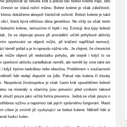
e pohybovat až několik krát a pokud nás bolest kolene trápí, tato
činnost se stává noční můrou.
Bolest kolene je však záležitostí,
kterou dokážeme alespoň částečně ovlivnit. Bolest kolene je také
věcí, která bývá většinou dána genetikou. Ne vždy se však tento
 bolestmi kolene, nemusíme ní trpět i my. Existují dva typy bolesti
ak, že se objevuje pouze při provádění určité pohybové aktivity
ivním sportování se objevit může, při kráčení například nemusí).
vází téměř pořád a je to opravdu vážná věc. Je zřejmé, že chronické
k může objevit při nedostatku pohybu, ale stejně i když to se
portovní aktivitu zanedbávat neměli, ale neměli by sme také ani
ví i když trpíme nadváhou nebo obezitou. Problémem v současnosti
někteří lidé nedají dopustit na jídlo. Pokud nás kolena či klouby
lo. Nesprávná životospráva je však často krát spouštěčem bolesti
atou na minerály a vitamíny jsou prevencí před vznikem takové
šak slouží pouze jako určitá forma prevence. Jedná se však pouze o
m potřebnou výživu a napomoci tak jejich správnému fungování. Masti
m cílem je zmírnit již vyskytující se bolest kolene. Někteří lidé si
ávné funkci kolen.